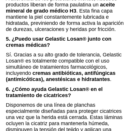
productos liberan de forma paulatina un
aceite
mineral de grado médico H3
. Esta fina capa
mantiene la piel constantemente lubricada e
hidratada, previniendo de forma activa la aparición
de durezas, ulceraciones y heridas por fricción.
5. ¿Puedo usar Gelastic Losan® junto con
cremas médicas?
Sí. Gracias a su alto grado de tolerancia, Gelastic
Losan® es totalmente compatible con el uso
simultáneo de tratamientos farmacológicos,
incluyendo
cremas antibióticas, antifúngicas
(antimicóticas), anestésicas e hidratantes
.
6. ¿Cómo ayuda Gelastic Losan® en el
tratamiento de cicatrices?
Disponemos de una línea de planchas
especialmente diseñadas para proteger cicatrices
una vez que la herida está cerrada. Estas láminas
ocluyen la cicatriz para mantenerla húmeda,
disminuyen la tensión del tejido y aplican una