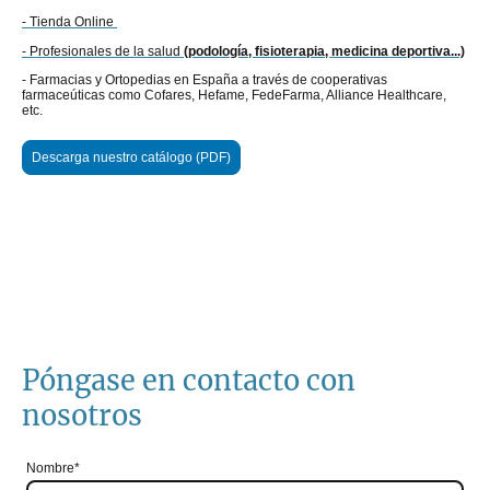
- Tienda Online
- Profesionales de la salud
(podología, fisioterapia, medicina deportiva...)
- Farmacias y Ortopedias en España a través de cooperativas
farmaceúticas como Cofares, Hefame, FedeFarma, Alliance Healthcare,
etc.
Descarga nuestro catálogo (PDF)
Póngase en contacto con
nosotros
Nombre
*